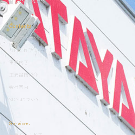
0240-23-7512
Contents
トップページ
片山製作所について
事業内容
主要設備紹介
会社案内
SDGsについて
Services
セラミック加工