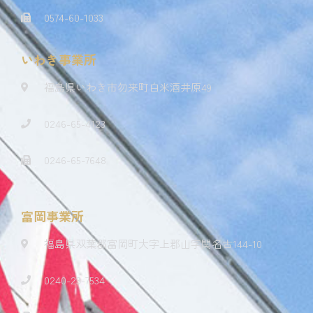
0574-60-1033
いわき事業所
福島県いわき市勿来町白米酒井原49
0246-65-4123
0246-65-7648
富岡事業所
福島県双葉郡富岡町大字上郡山字関名古144-10
0240-23-7534