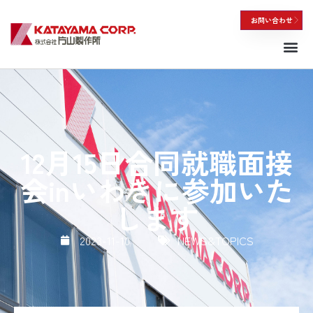
お問い合わせ
私たちについて
12月15日合同就職面接
会inいわきに参加いた
します
2023-11-10
NEWS&TOPICS