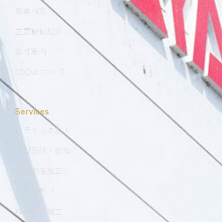
事業内容
主要設備紹介
会社案内
SDGsについて
Services
セラミック加工
金型設計・製作
量産部品加工
射出成形
精密部品加工