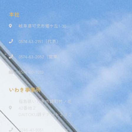
本社
岐阜県可児市姫ケ丘1-30
0574-63-2151（代表）
0574-63-2052（営業）
0574-60-1033
いわき事業所
福島県いわき市錦町竹ノ花
42番地２
DAITOKU錦テナント２０２
0246-41-9351