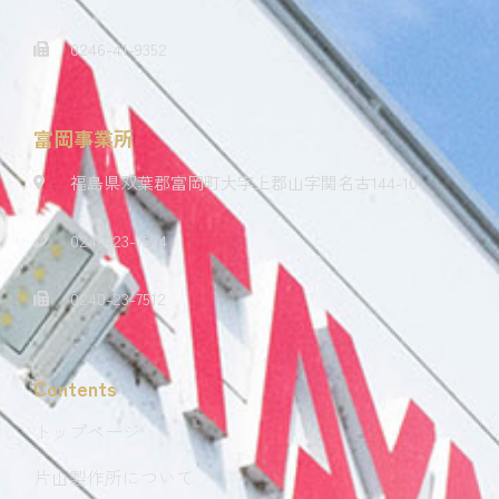
0246-41-9352
富岡事業所
福島県双葉郡富岡町大字上郡山字関名古144-10
0240-23-7534
0240-23-7512
Contents
トップページ
片山製作所について