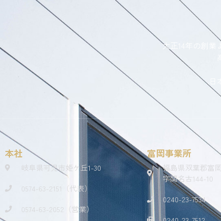
大正14年の創
日
本社
富岡事業所
岐阜県可児市姫ケ丘1-30
福島県双葉郡富
字関名古144-10
0574-63-2151（代表）
0240-23-7534
0574-63-2052（営業）
0240-23-7512