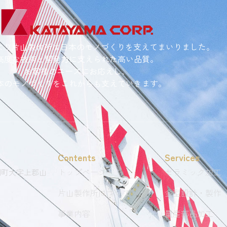
業より片山製作所は日本のモノづくりを支えてまいりました。
高度な技術と開発力に支えられた高い品質。
お客様のニーズにお応えし、
本のモノづくりをこれからも支えていきます。
Contents
Services
トップページ
セラミック加工
岡町大字上郡山
片山製作所について
金型設計・製作
事業内容
量産部品加工