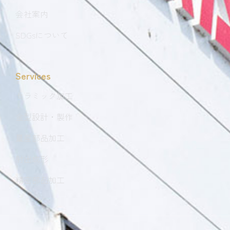
会社案内
SDGsについて
Services
セラミック加工
金型設計・製作
量産部品加工
射出成形
精密部品加工