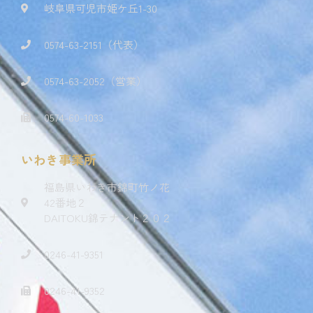
岐阜県可児市姫ケ丘1-30
0574-63-2151（代表）
0574-63-2052（営業）
0574-60-1033
いわき事業所
福島県いわき市錦町竹ノ花
42番地２
DAITOKU錦テナント２０２
0246-41-9351
0246-41-9352