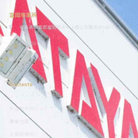
富岡事業所
福島県双葉郡富岡町大字上郡山字関名古144-10
0240-23-7534
0240-23-7512
Contents
トップページ
片山製作所について
事業内容
主要設備紹介